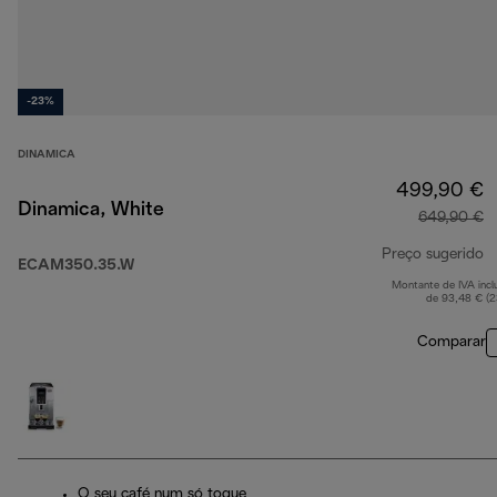
-23%
DINAMICA
499,90 €
Dinamica, White
649,90 €
Preço sugerido
ECAM350.35.W
Montante de IVA incl
p
de 93,48 € (
Comparar
O seu café num só toque