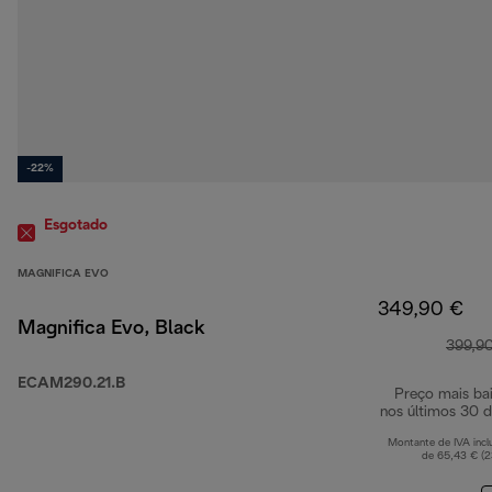
-22%
Esgotado
MAGNIFICA EVO
349,90 €
Magnifica Evo, Black
399,9
ECAM290.21.B
Preço mais ba
nos últimos 30 d
Montante de IVA incl
de 65,43 € (