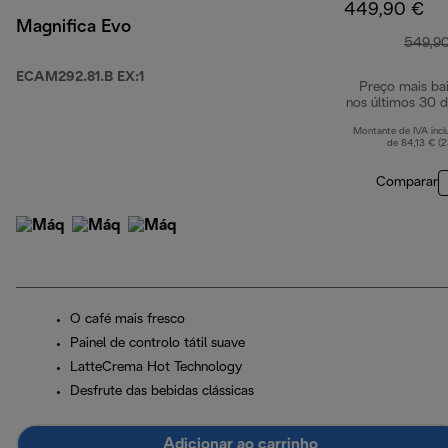
449,90 €
Magnifica Evo
549,9
ECAM292.81.B EX:1
Preço mais ba
nos últimos 30 d
Montante de IVA incl
de 84,13 € (
Comparar
O café mais fresco
Painel de controlo tátil suave
LatteCrema Hot Technology
Desfrute das bebidas clássicas
Adicionar ao carrinho