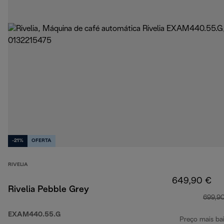
-21%
OFERTA
RIVELIA
649,90 €
Rivelia Pebble Grey
699,9
EXAM440.55.G
Preço mais ba