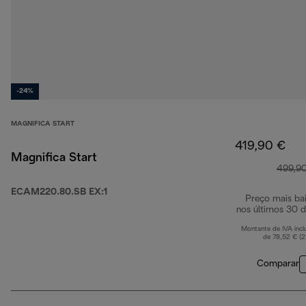
-24%
MAGNIFICA START
419,90 €
Magnifica Start
499,9
ECAM220.80.SB EX:1
Preço mais ba
nos últimos 30 d
Montante de IVA incl
de 78,52 € (
Comparar