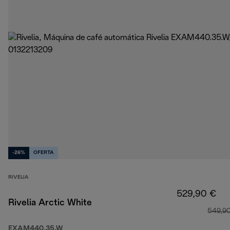
-26%
OFERTA
RIVELIA
529,90 €
Rivelia Arctic White
549,9
EXAM440.35.W