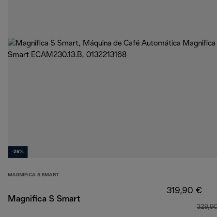
-26%
MAGNIFICA S SMART
319,90 €
Magnifica S Smart
329,9