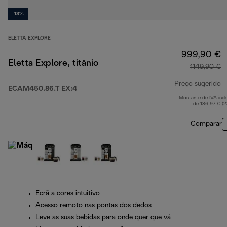
-13%
ELETTA EXPLORE
999,90 €
Eletta Explore, titânio
1149,90 €
Preço sugerido
ECAM450.86.T EX:4
Montante de IVA incl
p
de 186,97 € (
Comparar
Ecrã a cores intuitivo
Acesso remoto nas pontas dos dedos
Leve as suas bebidas para onde quer que vá