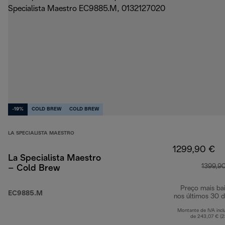
-19%
COLD BREW
COLD BREW
LA SPECIALISTA MAESTRO
1299,90 €
La Specialista Maestro
1399,9
– Cold Brew
Preço mais ba
EC9885.M
nos últimos 30 d
Montante de IVA incl
de 243,07 € (