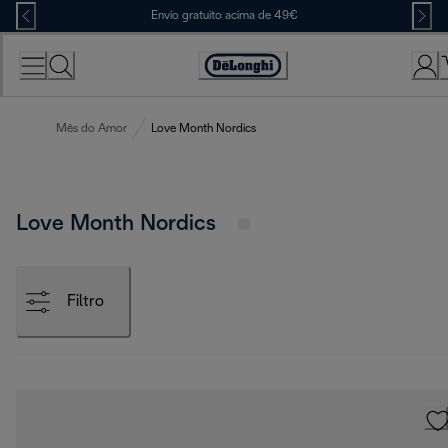
Skip
Envio gratuito acima de 49€
to
Content
Accessibility
Statement
Mês do Amor
Love Month Nordics
Love Month Nordics
Filtro