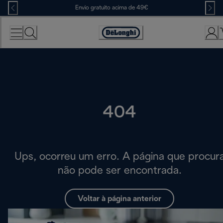
Skip
Envio gratuito acima de 49€
to
Content
Accessibility
Statement
404
Ups, ocorreu um erro. A página que procur
não pode ser encontrada.
Voltar à página anterior