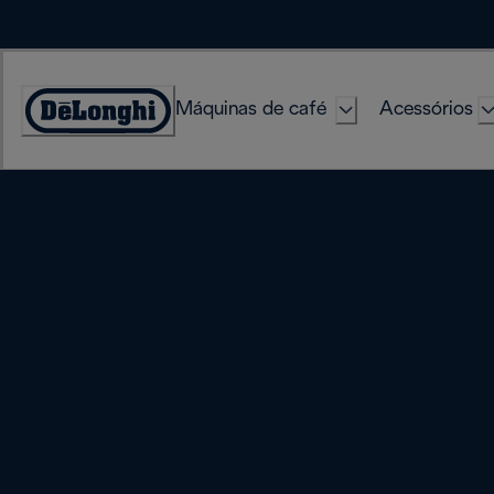
Skip
to
Content
Máquinas de café
Acessórios
Accessibility
Statement