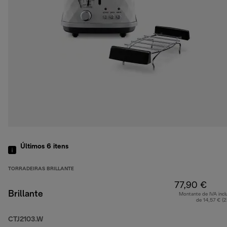
Últimos 6
itens
TORRADEIRAS BRILLANTE
77,90 €
Brillante
Montante de IVA incl
de 14,57 € (
CTJ2103.W