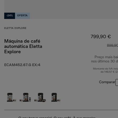
-24%
OFERTA
ELETTA EXPLORE
799,90 €
Máquina de café
899,9
automática Eletta
Explore
Preço mais ba
nos últimos 30 d
ECAM452.67.G EX:4
Montante de IVA incl
de 149,57 € (
Comparar