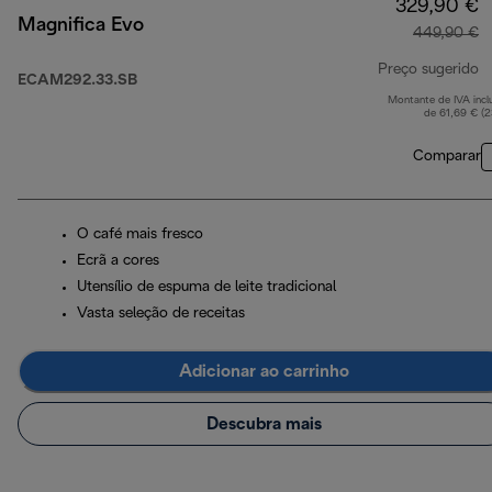
329,90 €
Magnifica Evo
449,90 €
Preço sugerido
ECAM292.33.SB
Montante de IVA incl
p
de 61,69 € (
Comparar
O café mais fresco
Ecrã a cores
Utensílio de espuma de leite tradicional
Vasta seleção de receitas
Adicionar ao carrinho
Descubra mais