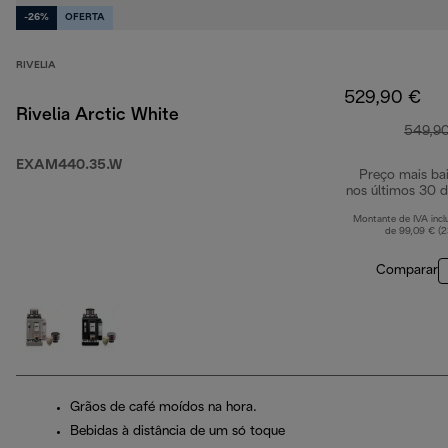
-26%
OFERTA
RIVELIA
529,90 €
Rivelia Arctic White
549,9
EXAM440.35.W
Preço mais ba
nos últimos 30 d
Montante de IVA incl
de 99,09 € (
Comparar
Grãos de café moídos na hora.
Bebidas à distância de um só toque