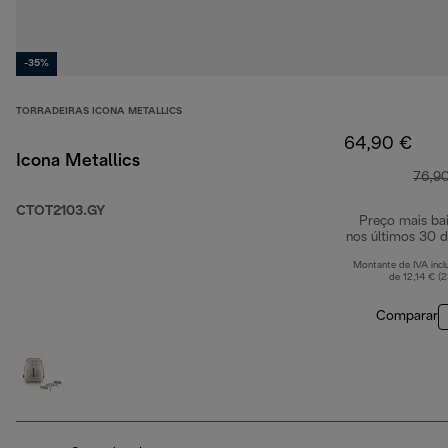
-35%
TORRADEIRAS ICONA METALLICS
64,90 €
Icona Metallics
76,9
CTOT2103.GY
Preço mais ba
nos últimos 30 d
Montante de IVA incl
de 12,14 € (
Comparar