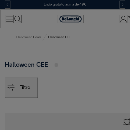
Skip
Envio gratuito acima de 49€
to
Content
Accessibility
Statement
Halloween Deals
Halloween CEE
Halloween CEE
Filtro