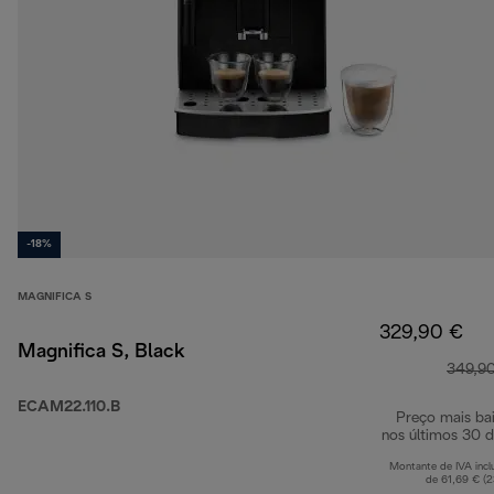
-18%
MAGNIFICA S
329,90 €
Magnifica S, Black
349,9
ECAM22.110.B
Preço mais ba
nos últimos 30 d
Montante de IVA incl
de 61,69 € (