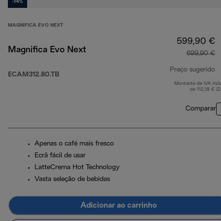
-14%
MAGNIFICA EVO NEXT
599,90 €
Magnifica Evo Next
699,90 €
Preço sugerido
ECAM312.80.TB
Montante de IVA incl
p
de 112,18 € (
Comparar
Apenas o café mais fresco
Ecrã fácil de usar
LatteCrema Hot Technology
Vasta seleção de bebidas
Adicionar ao carrinho