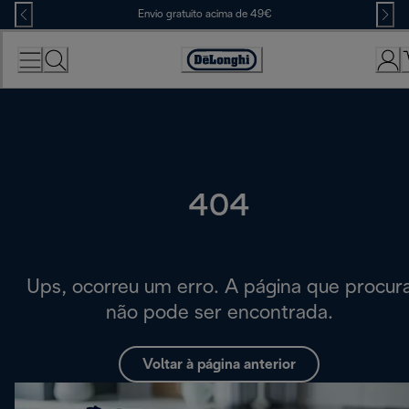
Skip
Envio gratuito acima de 49€
to
Content
Accessibility
Statement
404
Ups, ocorreu um erro. A página que procur
não pode ser encontrada.
Voltar à página anterior