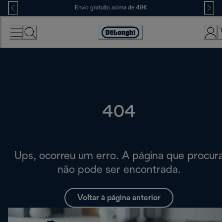
Skip
Envio gratuito acima de 49€
to
Content
Accessibility
Statement
404
Ups, ocorreu um erro. A página que procur
não pode ser encontrada.
Voltar à página anterior