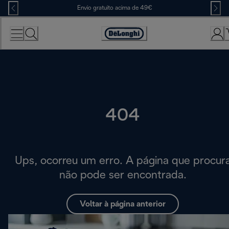
Skip
Envio gratuito acima de 49€
to
Content
Accessibility
Statement
404
Ups, ocorreu um erro. A página que procur
não pode ser encontrada.
Voltar à página anterior