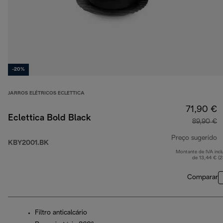
-20%
JARROS ELÉTRICOS ECLETTICA
71,90 €
Eclettica Bold Black
89,90 €
Preço sugerido
KBY2001.BK
Montante de IVA incl
p
de 13,44 € (
Comparar
Filtro anticalcário