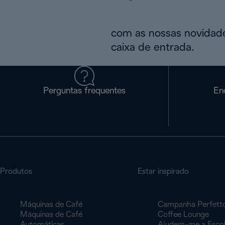
com as nossas novidade
caixa de entrada.
Perguntas frequentes
En
Produtos
Estar inspirado
Máquinas de Café
Campanha Perfett
Máquinas de Café
Coffee Lounge
Automáticas
Ajudem-me a Esco