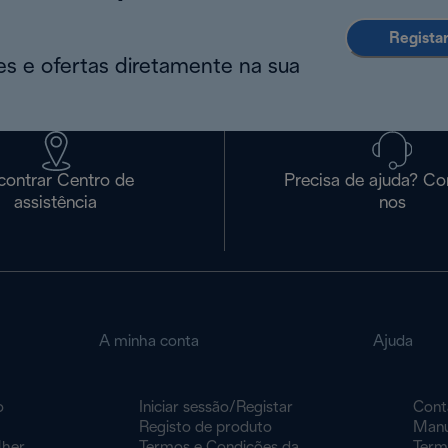
Regista
s e ofertas diretamente na sua
contrar Centro de
Precisa de ajuda? Co
assistência
nos
A minha conta
Ajuda
o
Iniciar sessão/Registar
Cont
Registo de produto
Manu
lher
Termos e Condições da
Term