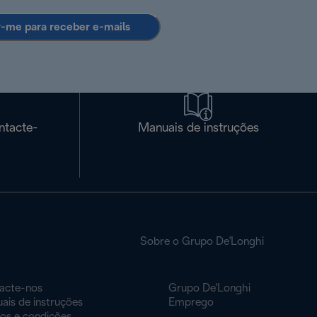
r-me para receber e-mails
ntacte-
Manuais de instruções
Sobre o Grupo De'Longhi
acte-nos
Grupo De'Longhi
ais de instruções
Emprego
os e condições