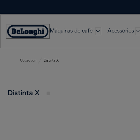
Skip
to
Content
Máquinas de café
Acessórios
Accessibility
Statement
Collection
Distinta X
Distinta X