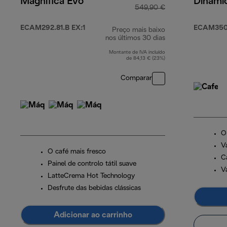
Magnifica Evo
Dinami
549,90 €
ECAM292.81.B EX:1
ECAM350
Preço mais baixo
nos últimos 30 dias
Montante de IVA incluído
de 84,13 € (23%)
Comparar
O
V
O café mais fresco
C
Painel de controlo tátil suave
Va
LatteCrema Hot Technology
Desfrute das bebidas clássicas
Adicionar ao carrinho