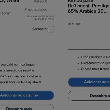
ca, White
Kimbo para
649,90 €
De'Longhi, Prestige
Preço sugerido
65% Arabica 35%
.35.W
Robusta, 1 kg
Montante de IVA incluído
preço original 649,90 €
de 93,48 € (23%)
DLSC615
Comparar
Grãos Arabica e R
Diretamente do grã
 seu café num só toque
O café mais fresco
asta seleção de receitas
afé fresco em cada chávena
Adicionar ao c
porizador de leite ajustável
Adicionar ao carrinho
Descubra m
Descubra mais