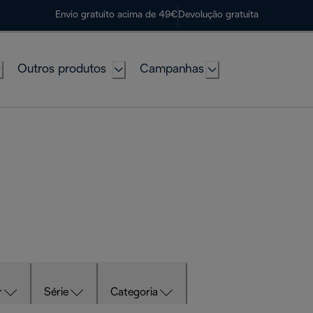
Envio gratuito acima de 49€
Devolução gratuita
Outros produtos
Campanhas
r
Série
Categoria