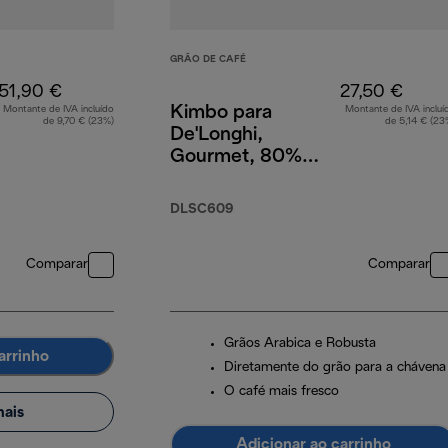
GRÃO DE CAFÉ
51,90 €
27,50 €
Kimbo para
Montante de IVA incluído
Montante de IVA incluí
de 9,70 € (23%)
de 5,14 € (23
De'Longhi,
Gourmet, 80%
Arabica 20%
Robusta, 1 kg
DLSC609
Comparar
Comparar
Grãos Arabica e Robusta
arrinho
Diretamente do grão para a chávena
O café mais fresco
ais
Adicionar ao carrinho