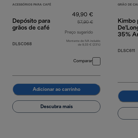
ACESSÓRIOS PARA CAFÉ
GRÃO DE CA
49,90 €
Depósito para
Kimbo 
57,90 €
grãos de café
De'Long
Preço sugerido
35% Ar
Robusta
Montante de IVA incluído
preço original 57,90
DLSC068
de 9,33 € (23%)
DLSC611
Comparar
Adicionar ao carrinho
Descubra mais