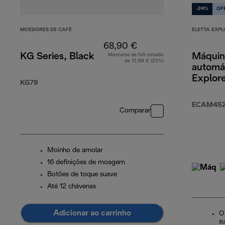
-24%
OF
MOEDORES DE CAFÉ
ELETTA EXPL
68,90 €
KG Series, Black
Máquin
Montante de IVA incluído
de 12,88 € (23%)
automát
Explor
KG79
ECAM452.
Comparar
Moinho de amolar
16 definições de moagem
Botões de toque suave
Até 12 chávenas
Adicionar ao carrinho
O
s