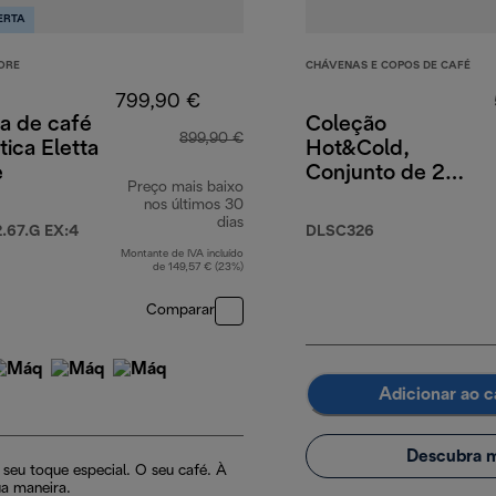
ERTA
ORE
CHÁVENAS E COPOS DE CAFÉ
799,90 €
a de café
Coleção
899,90 €
ica Eletta
Hot&Cold,
e
Conjunto de 2
Preço mais baixo
chávenas de
nos últimos 30
cappuccino, 2
dias
67.G EX:4
DLSC326
chávenas de
Montante de IVA incluído
infusão a frio, 2
de 149,57 € (23%)
chávenas térmicas
Comparar
de parede dupla
Adicionar ao c
Descubra m
 seu toque especial. O seu café. À
ua maneira.