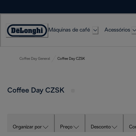
Skip
to
Content
Máquinas de café
Acessórios
Accessibility
Statement
Coffee Day General
Coffee Day CZSK
Coffee Day CZSK
Organizar por
Preço
Desconto
Co