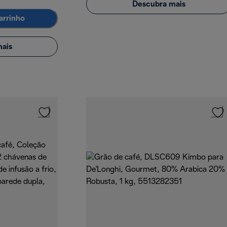
Descubra mais
arrinho
ais