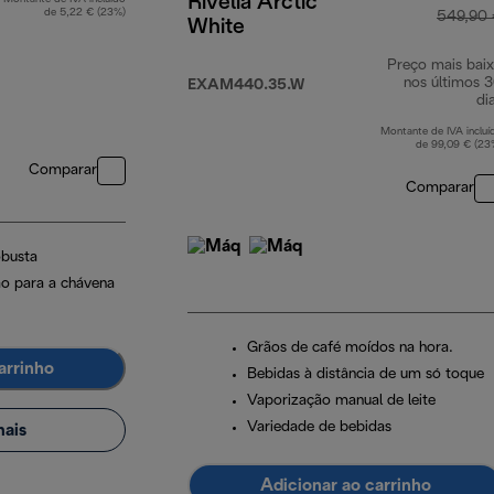
Rivelia Arctic
de 5,22 € (23%)
549,90
White
Preço mais bai
nos últimos 
EXAM440.35.W
di
Montante de IVA incluí
de 99,09 € (23
Comparar
Comparar
obusta
o para a chávena
Grãos de café moídos na hora.
arrinho
Bebidas à distância de um só toque
Vaporização manual de leite
Variedade de bebidas
ais
Adicionar ao carrinho