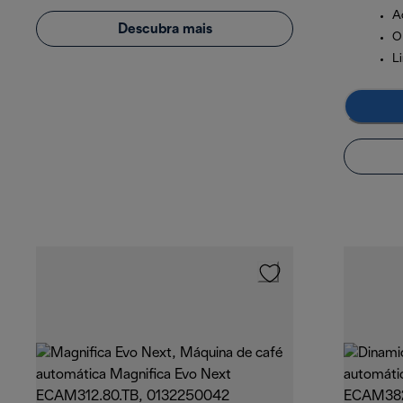
A
Descubra mais
O
L