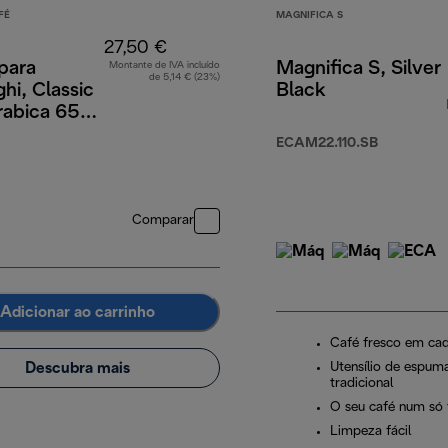
FÉ
MAGNIFICA S
27,50 €
para
Magnifica S, Silver
Montante de IVA incluído
de 5,14 € (23%)
hi, Classic
Black
abica 65%
, 1 kg
 €
ECAM22.110.SB
Comparar
Adicionar ao carrinho
Café fresco em ca
Descubra mais
Utensílio de espuma
tradicional
O seu café num só
Limpeza fácil