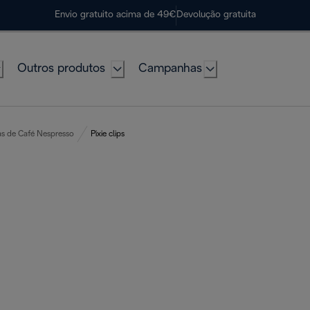
Envio gratuito acima de 49€
Devolução gratuita
Outros produtos
Campanhas
s de Café Nespresso
Pixie clips