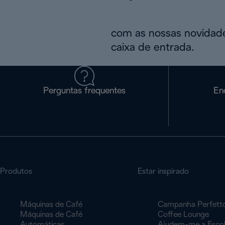
com as nossas novidade
caixa de entrada.
Perguntas frequentes
En
Produtos
Estar inspirado
Máquinas de Café
Campanha Perfett
Máquinas de Café
Coffee Lounge
Automáticas
Ajudem-me a Esco