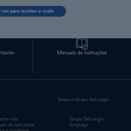
r-me para receber e-mails
ntacte-
Manuais de instruções
Sobre o Grupo De'Longhi
acte-nos
Grupo De'Longhi
ais de instruções
Emprego
os e condições