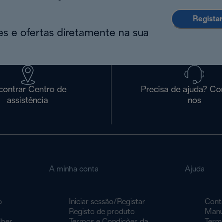
Regista
s e ofertas diretamente na sua
contrar Centro de
Precisa de ajuda? Co
assistência
nos
A minha conta
Ajuda
o
Iniciar sessão/Registar
Cont
Registo de produto
Manu
lher
Termos e Condições da
Term