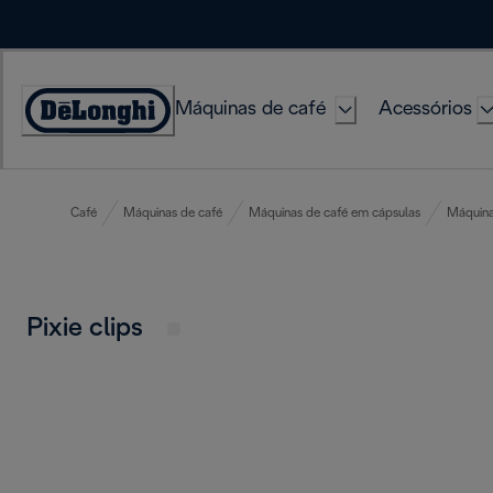
Skip
to
Content
Máquinas de café
Acessórios
Accessibility
Statement
Café
Máquinas de café
Máquinas de café em cápsulas
Máquina
Pixie clips