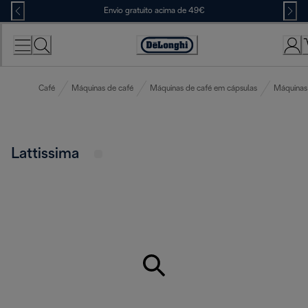
Skip
Envio gratuito acima de 49€
to
Content
Accessibility
Statement
Café
Máquinas de café
Máquinas de café em cápsulas
Máquinas
Lattissima