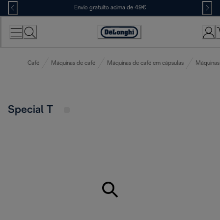
Skip
Envio gratuito acima de 49€
to
Content
Accessibility
Statement
Café
Máquinas de café
Máquinas de café em cápsulas
Máquinas
Special T