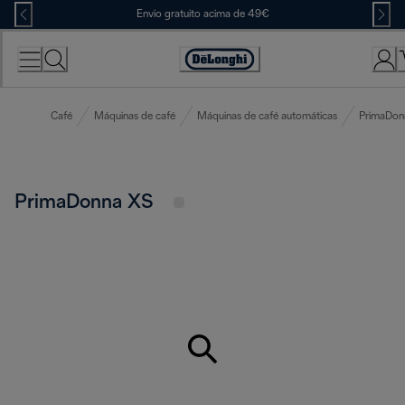
Skip
Envio gratuito acima de 49€
to
Content
Accessibility
Statement
Café
Máquinas de café
Máquinas de café automáticas
PrimaDon
PrimaDonna XS