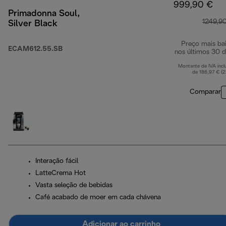
999,90 €
Primadonna Soul,
1249,9
Silver Black
Preço mais ba
ECAM612.55.SB
nos últimos 30 d
Montante de IVA incl
de 186,97 € (
Comparar
Interação fácil
LatteCrema Hot
Vasta seleção de bebidas
Café acabado de moer em cada chávena
Adicionar ao carrinho