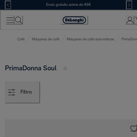
Skip
Envio gratuito acima de 49€
to
Content
Accessibility
Statement
Café
Máquinas de café
Máquinas de café automáticas
PrimaDon
PrimaDonna Soul
Filtro