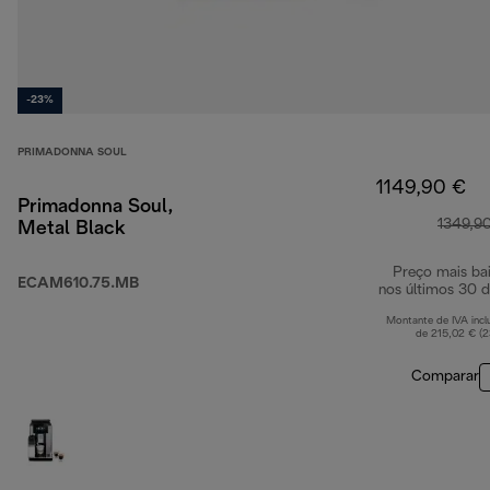
-23%
PRIMADONNA SOUL
1149,90 €
Primadonna Soul,
1349,9
Metal Black
Preço mais ba
ECAM610.75.MB
nos últimos 30 d
Montante de IVA incl
de 215,02 € (
Comparar