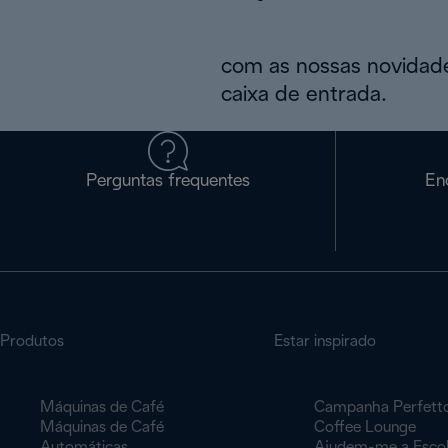
com as nossas novidade
caixa de entrada.
Perguntas frequentes
En
Produtos
Estar inspirado
Máquinas de Café
Campanha Perfett
Máquinas de Café
Coffee Lounge
Automáticas
Ajudem-me a Esco