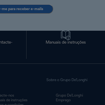
r-me para receber e-mails
ntacte-
Manuais de instruções
Sobre o Grupo De'Longhi
acte-nos
Grupo De'Longhi
ais de instruções
Emprego
os e condições