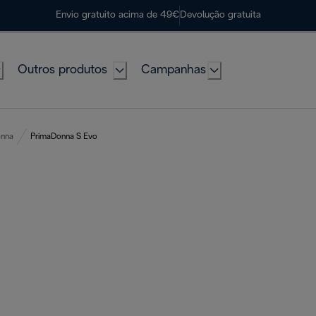
Envio gratuito acima de 49€
Devolução gratuita
Outros produtos
Campanhas
onna
PrimaDonna S Evo