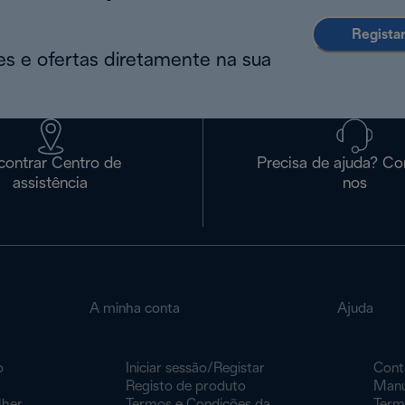
Regista
s e ofertas diretamente na sua
contrar Centro de
Precisa de ajuda? Co
assistência
nos
A minha conta
Ajuda
o
Iniciar sessão/Registar
Cont
Registo de produto
Manu
lher
Termos e Condições da
Term