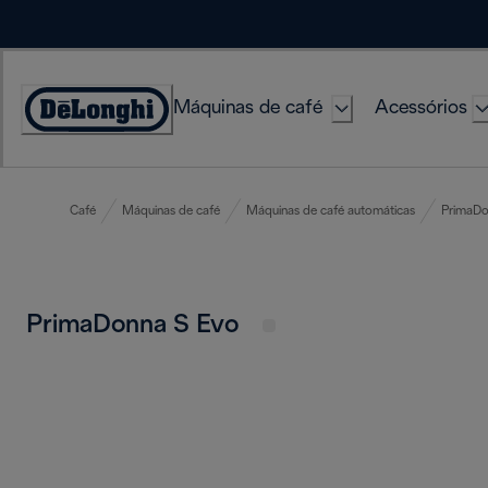
Skip
to
Content
Máquinas de café
Acessórios
Accessibility
Statement
Café
Máquinas de café
Máquinas de café automáticas
PrimaD
PrimaDonna S Evo