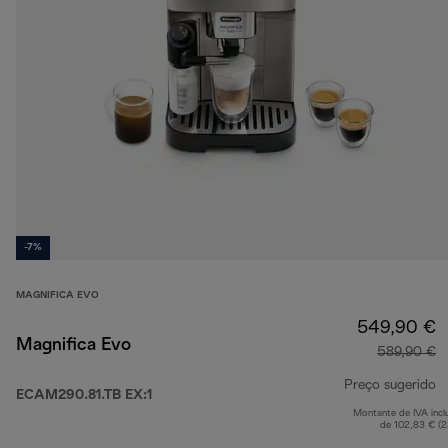
-7%
MAGNIFICA EVO
549,90 €
Magnifica Evo
589,90 €
Preço sugerido
ECAM290.81.TB EX:1
Montante de IVA incl
p
de 102,83 € (