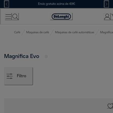
Skip
Envio gratuito acima de 49€
to
Content
Accessibility
Statement
Café
Máquinas de café
Máquinas de café automáticas
Magnifica
Magnifica Evo
Filtro