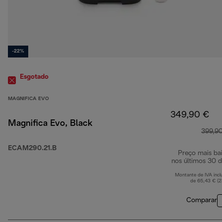
-22%
Esgotado
MAGNIFICA EVO
349,90 €
Magnifica Evo, Black
399,9
ECAM290.21.B
Preço mais ba
nos últimos 30 d
Montante de IVA incl
de 65,43 € (
Comparar