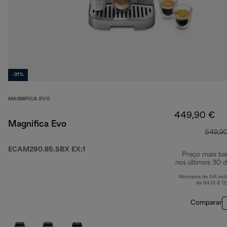
-31%
MAGNIFICA EVO
449,90 €
Magnifica Evo
549,9
ECAM290.85.SBX EX:1
Preço mais ba
nos últimos 30 d
Montante de IVA incl
de 84,13 € (
Comparar