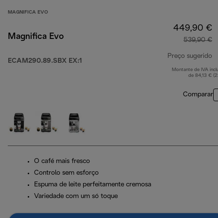
MAGNIFICA EVO
449,90 €
Magnifica Evo
539,90 €
Preço sugerido
ECAM290.89.SBX EX:1
Montante de IVA incl
p
de 84,13 € (
Comparar
O café mais fresco
Controlo sem esforço
Espuma de leite perfeitamente cremosa
Variedade com um só toque