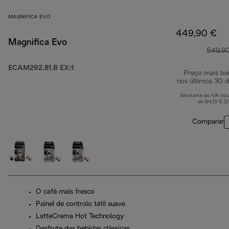
MAGNIFICA EVO
449,90 €
Magnifica Evo
549,9
ECAM292.81.B EX:1
Preço mais ba
nos últimos 30 d
Montante de IVA incl
de 84,13 € (
Comparar
O café mais fresco
Painel de controlo tátil suave
LatteCrema Hot Technology
Desfrute das bebidas clássicas