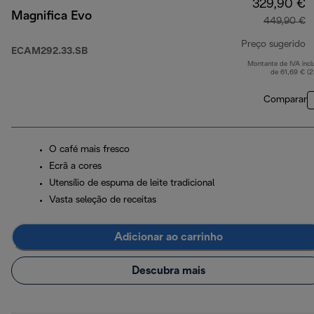
329,90 €
Magnifica Evo
449,90 €
Preço sugerido
ECAM292.33.SB
Montante de IVA incl
p
de 61,69 € (
Comparar
O café mais fresco
Ecrã a cores
Utensílio de espuma de leite tradicional
Vasta seleção de receitas
Adicionar ao carrinho
Descubra mais