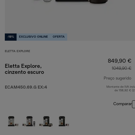
-19%
EXCLUSIVO ONLINE
OFERTA
ELETTA EXPLORE
849,90 €
Eletta Explore,
1049,90 €
cinzento escuro
Preço sugerido
ECAM450.69.G EX:4
Montante de IVA incl
p
de 158,92 € (
Comparar