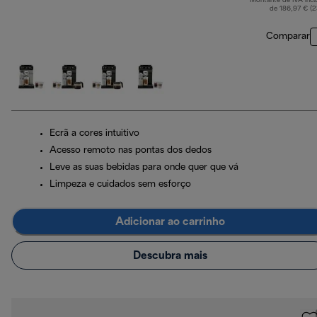
Montante de IVA incl
p
de 186,97 € (
Comparar
Ecrã a cores intuitivo
Acesso remoto nas pontas dos dedos
Leve as suas bebidas para onde quer que vá
Limpeza e cuidados sem esforço
Adicionar ao carrinho
Descubra mais