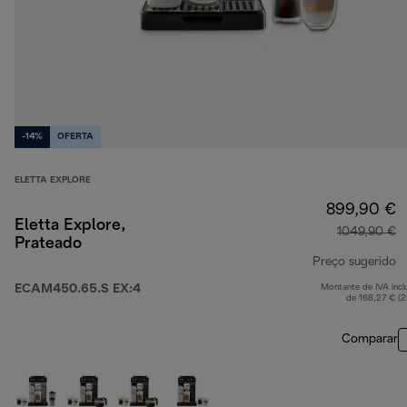
-14%
OFERTA
ELETTA EXPLORE
899,90 €
Eletta Explore,
1049,90 €
Prateado
Preço sugerido
ECAM450.65.S EX:4
Montante de IVA incl
p
de 168,27 € (
Comparar