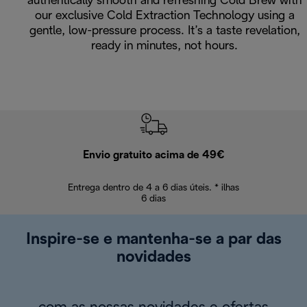
authentically smooth and refreshing Cold Brew with
our exclusive Cold Extraction Technology using a
gentle, low-pressure process. It’s a taste revelation,
ready in minutes, not hours.
Envio gratuito acima de 49€
Devol
Entrega dentro de 4 a 6 dias úteis. * ilhas
Devoluções sem
6 dias
Inspire-se e mantenha-se a par das
novidades