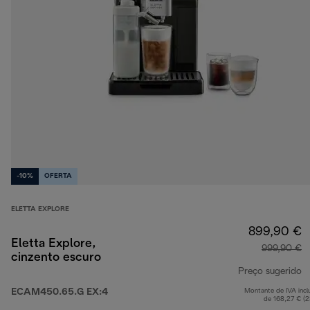
-10%
OFERTA
ELETTA EXPLORE
899,90 €
Eletta Explore,
999,90 €
cinzento escuro
Preço sugerido
ECAM450.65.G EX:4
Montante de IVA incl
p
de 168,27 € (