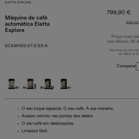
ELETTA EXPLORE
799,90 €
Máquina de café
899,9
automática Eletta
Explore
Preço mais ba
nos últimos 30 d
ECAM452.67.G EX:4
Montante de IVA incl
de 149,57 € (
Comparar
O seu toque especial. O seu café. À sua maneira.
Acesso remoto nas pontas dos dedos
O seu café em deslocações
Limpeza fácil