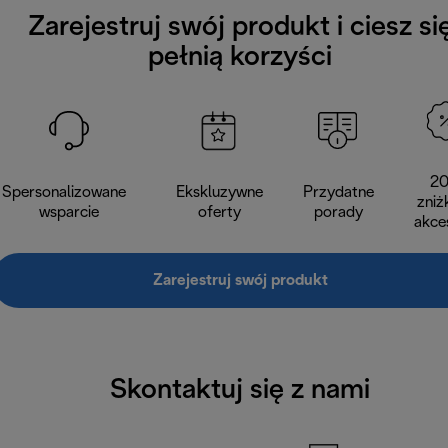
Zarejestruj swój produkt i ciesz si
pełnią korzyści
2
Spersonalizowane
Ekskluzywne
Przydatne
zniż
wsparcie
oferty
porady
akce
Zarejestruj swój produkt
Skontaktuj się z nami