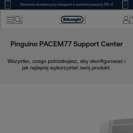
Skip
Darmowa dostawa przy zakupach o wartości powyżej 210 zł
to
Content
Deklaracja
dostępności
Pinguino PACEM77 Support Center
Wszystko, czego potrzebujesz, aby skonfigurować i
jak najlepiej wykorzystać swój produkt.