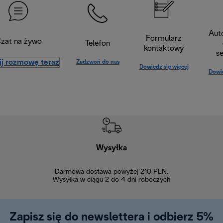
Aut
Formularz
zat na żywo
Telefon
kontaktowy
s
ij rozmowę teraz
Zadzwoń do nas
Dowiedz się więcej
Dowie
Wysyłka
Bez
Darmowa dostawa powyżej 210 PLN.
Możesz bezp
Wysyłka w ciągu 2 do 4 dni roboczych
zakupiony w na
w ciągu 14
Zapisz się do newslettera i odbierz 5%