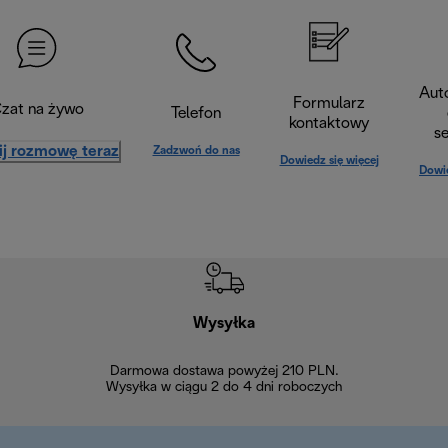
Aut
Formularz
zat na żywo
Telefon
kontaktowy
s
ij rozmowę teraz
Zadzwoń do nas
Dowiedz się więcej
Dowie
Wysyłka
Bez
Darmowa dostawa powyżej 210 PLN.
Możesz bezp
Wysyłka w ciągu 2 do 4 dni roboczych
zakupiony w na
w ciągu 14