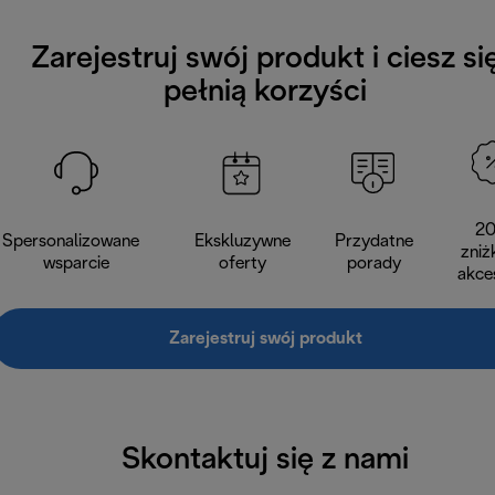
Zarejestruj swój produkt i ciesz si
pełnią korzyści
2
Spersonalizowane
Ekskluzywne
Przydatne
zniż
wsparcie
oferty
porady
akce
Zarejestruj swój produkt
Skontaktuj się z nami