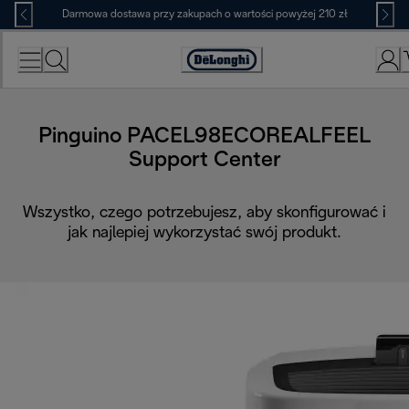
Skip
Darmowa dostawa przy zakupach o wartości powyżej 210 zł
to
Content
Deklaracja
dostępności
Pinguino PACEL98ECOREALFEEL
Support Center
Wszystko, czego potrzebujesz, aby skonfigurować i
jak najlepiej wykorzystać swój produkt.