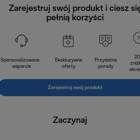
Zarejestruj swój produkt i ciesz si
pełnią korzyści
2
Spersonalizowane
Ekskluzywne
Przydatne
zniż
wsparcie
oferty
porady
akce
Zarejestruj swój produkt
Zaczynaj