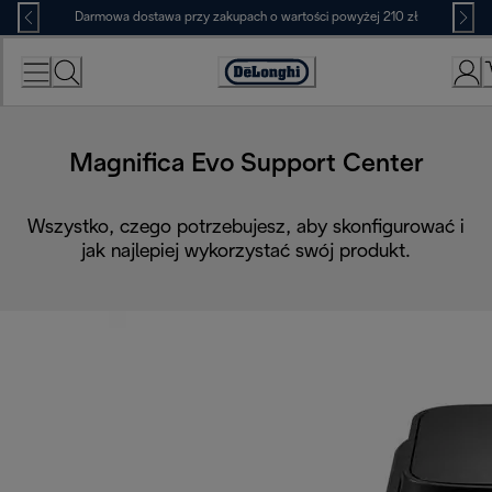
Skip
Darmowa dostawa przy zakupach o wartości powyżej 210 zł
to
Content
Deklaracja
dostępności
Magnifica Evo Support Center
Wszystko, czego potrzebujesz, aby skonfigurować i
jak najlepiej wykorzystać swój produkt.