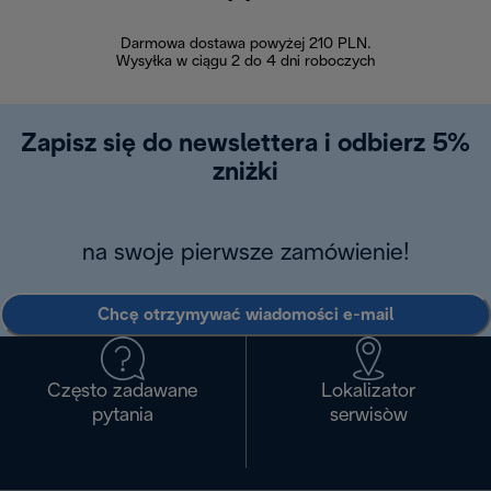
Darmowa dostawa powyżej 210 PLN.
Możesz bezp
Wysyłka w ciągu 2 do 4 dni roboczych
zakupiony w na
w ciągu 14
Zapisz się do newslettera i odbierz 5%
zniżki
na swoje pierwsze zamówienie!
Chcę otrzymywać wiadomości e-mail
Często zadawane
Lokalizator
pytania
serwisòw