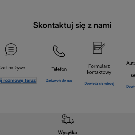
Skontaktuj się z nami
Aut
Formularz
zat na żywo
Telefon
kontaktowy
s
ij rozmowę teraz
Zadzwoń do nas
Dowiedz się więcej
Dowie
Wysyłka
Bez