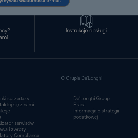
zymywać wiadomości e-mail
ocy?
Instrukcje obsługi
nami
O Grupie De'Longhi
nki sprzedaży
De’Longhi Group
aktuj się z nami
Praca
ukcje
Informacja o strategii
s
podatkowej
lizator serwisów
awa i zwroty
latory Compliance