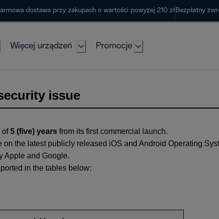
armowa dostawa przy zakupach o wartości powyżej 210 zł
Bezpłatny zwr
Więcej urządzeń
Promocje
security issue
 of
5 (five) years
from its first commercial launch.
 on the latest publicly released iOS and Android Operating Sys
 by Apple and Google.
ported in the tables below: