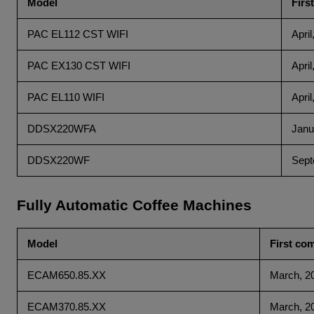
Model
Firs
PAC EL112 CST WIFI
April
PAC EX130 CST WIFI
April
PAC EL110 WIFI
April
DDSX220WFA
Janu
DDSX220WF
Sept
Fully Automatic Coffee Machines
Model
First co
ECAM650.85.XX
March, 2
ECAM370.85.XX
March, 2