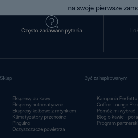
na swoje pierwsze zamó
Często zadawane pytania
Lok
Sklep
Być zainspirowanym
Ekspresy do kawy
Kampania Perfetto
Ekspresy automatyczne
Coffee Lounge Prz
Ekspresy kolbowe z młynkiem
Pomóż mi wybrać
Klimatyzatory przenośne
Blog o kawie - por
Pinguino
Program partnersk
Oczyszczacze powietrza