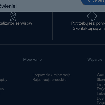
Chcę otr
wienie!
alizator serwisòw
Potrzebujesz pom
Skontaktuj się z 
Moje konto
Wsparcie
Logowanie / rejestracja
Waru
episy
Rejestracja produktu
Skont
Instr
ady
FAQ
i
Loka
Dost
Regu