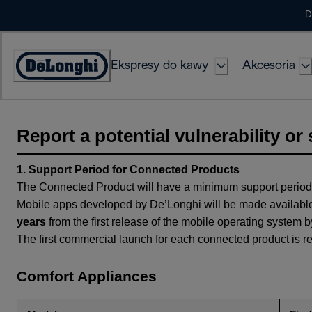
Skip
D
to
Content
Ekspresy do kawy
Akcesoria
Deklaracja
dostępności
Report a potential vulnerability or 
1. Support Period for Connected Products
The Connected Product will have a minimum support period
Mobile apps developed by De’Longhi will be made available
years
from the first release of the mobile operating system
The first commercial launch for each connected product is re
Comfort Appliances