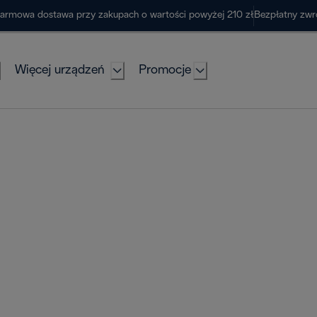
armowa dostawa przy zakupach o wartości powyżej 210 zł
Bezpłatny zwr
Więcej urządzeń
Promocje