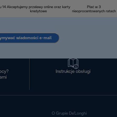
u 14
Akceptujemy przelewy online oraz karty
Płać w 3
kredytowe
nieoprocentowanych ratach
zymywać wiadomości e-mail
ocy?
Instrukcje obsługi
nami
O Grupie De'Longhi