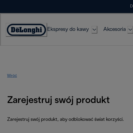
Skip
D
to
Content
Ekspresy do kawy
Akcesoria
Deklaracja
dostępności
Wróć
Zarejestruj swój produkt
Zarejestruj swój produkt, aby odblokować świat korzyści.