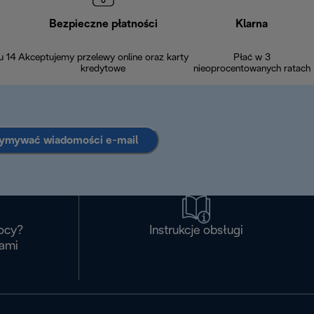
Bezpieczne płatności
Klarna
u 14
Akceptujemy przelewy online oraz karty
Płać w 3
kredytowe
nieoprocentowanych ratach
zymywać wiadomości e-mail
ocy?
Instrukcje obsługi
nami