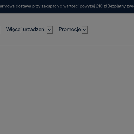
armowa dostawa przy zakupach o wartości powyżej 210 zł
Bezpłatny zwr
Więcej urządzeń
Promocje