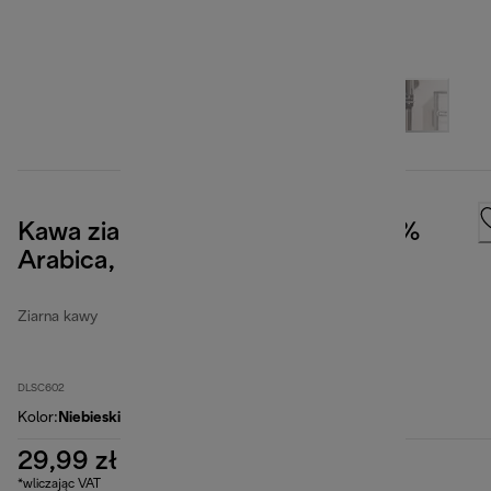
Kawa ziarnista Caffè Crema, 100%
Arabica, 250 g
Ziarna kawy
DLSC602
Kolor
:
Niebieski
29,99 zł
*wliczając VAT