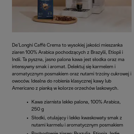
De’Longhi Caffè Crema to wysokiej jakości mieszanka
ziaren 100% Arabica pochodzących z Brazylii, Etiopii i
Indii. Ta pyszna, jasno palona kawa jest słodka oraz ma
intensywny smak i aromat. Delektuj się karmelem i
aromatycznym posmakiem oraz nutami trzciny cukrowej i
owoców. Idealna do robienia klasycznej kawy lub
Americano z pianką w kolorze orzechów laskowych.
Kawa ziarnista lekko palona, 100% Arabica,
250 g
Słodki, otulający i lekko kwaskowaty smak z
nutami karmelu i aromatycznym posmakiem
Pochodzenie ziaren: Brazylia, Etiopia, Indie