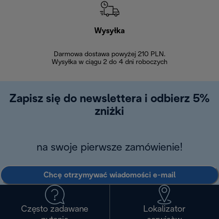
Wysyłka
Bez
Darmowa dostawa powyżej 210 PLN.
Możesz bezp
Wysyłka w ciągu 2 do 4 dni roboczych
zakupiony w na
w ciągu 14
Zapisz się do newslettera i odbierz 5%
zniżki
na swoje pierwsze zamówienie!
Chcę otrzymywać wiadomości e-mail
Często zadawane
Lokalizator