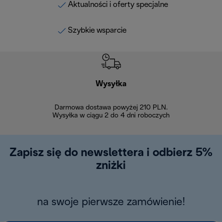
Aktualności i oferty specjalne
Szybkie wsparcie
Wysyłka
Bez
Darmowa dostawa powyżej 210 PLN.
Możesz bezp
Wysyłka w ciągu 2 do 4 dni roboczych
zakupiony w na
w ciągu 14
Zapisz się do newslettera i odbierz 5%
zniżki
na swoje pierwsze zamówienie!