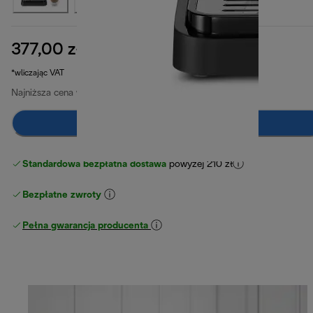
377,00 zł
cena oryginalna 419,00 zł
419,00 zł
(-10%)
*wliczając VAT
Najniższa cena w ciągu ostatnich 30 dni
377,00 zł
Dodaj do koszyka
Standardowa bezpłatna dostawa
powyżej 210 zł
Bezpłatne zwroty
Pełna gwarancja producenta