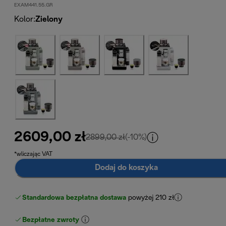
EXAM441.55.GR
Kolor
:
Zielony
2609,00 zł
cena oryginalna 2899,00 zł
2899,00 zł
(-10%)
*wliczając VAT
Dodaj do koszyka
Standardowa bezpłatna dostawa
powyżej 210 zł
Bezpłatne zwroty