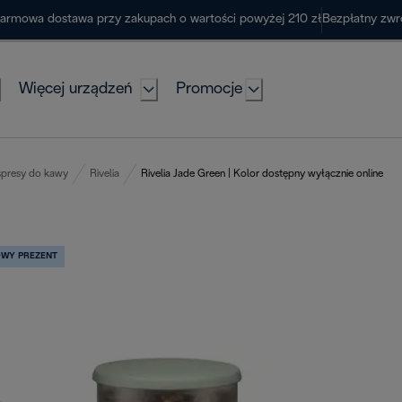
armowa dostawa przy zakupach o wartości powyżej 210 zł
Bezpłatny zwr
Więcej urządzeń
Promocje
presy do kawy
Rivelia
Rivelia Jade Green | Kolor dostępny wyłącznie online
WY PREZENT