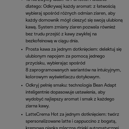
dlatego: Odkrywaj każdy aromat: z łatwością
wybieraj spośród różnych odmian ziaren, aby
każdy domownik mógł cieszyć się swoją ulubioną
kawą. System zmiany ziaren pozwala również
bez trudu przejść z kawy zwykłej na
bezkofeinową w ciągu dnia.
Prosta kawa za jednym dotknięciem: delektuj się
ulubionym napojem za pomocą jednego
przycisku, wybierając spośród
8 zaprogramowanych wariantów na intuicyjnym,
kolorowym wyświetlaczu dotykowym.
Odkryj pełnię smaku: technologia Bean Adapt
inteligentnie dopasowuje ustawienia, aby
wydobyć najlepszy aromat i smak z każdego
ziarna kawy.
LatteCrema Hot za jednym dotknięciem: twórz
spersonalizowane latte i cappuccino z bogatą,
kremową pianką mleczną dzięki automatycznej