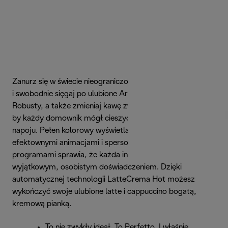
Zanurz się w świecie nieograniczonych odmian ziaren
i swobodnie sięgaj po ulubione Arabiki lub wyraziste
Robusty, a także zmieniaj kawę zwykłą na bezkofeinową,
by każdy domownik mógł cieszyć się filiżanką idealnego
napoju. Pełen kolorowy wyświetlacz dotykowy z
efektownymi animacjami i spersonalizowanymi
programami sprawia, że każda interakcja staje się
wyjątkowym, osobistym doświadczeniem. Dzięki
automatycznej technologii LatteCrema Hot możesz
wykończyć swoje ulubione latte i cappuccino bogatą,
kremową pianką.
To nie zwykły ideał. To Perfetto. I właśnie