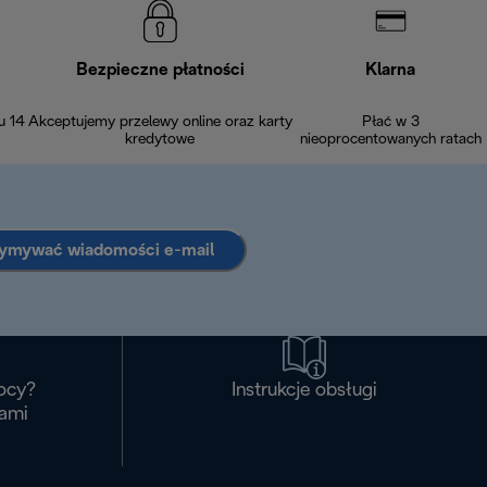
Bezpieczne płatności
Klarna
u 14
Akceptujemy przelewy online oraz karty
Płać w 3
kredytowe
nieoprocentowanych ratach
zymywać wiadomości e-mail
ocy?
Instrukcje obsługi
nami