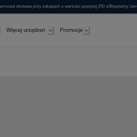
armowa dostawa przy zakupach o wartości powyżej 210 zł
Bezpłatny zwr
Więcej urządzeń
Promocje