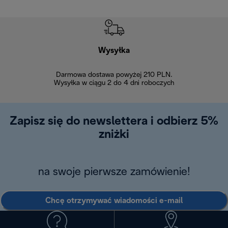
Wysyłka
Bez
Darmowa dostawa powyżej 210 PLN.
Możesz bezp
Wysyłka w ciągu 2 do 4 dni roboczych
zakupiony w na
w ciągu 14
Zapisz się do newslettera i odbierz 5%
zniżki
na swoje pierwsze zamówienie!
Chcę otrzymywać wiadomości e-mail