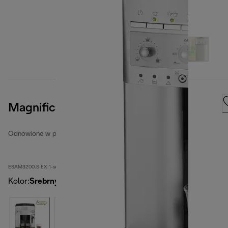
Magnifica
Odnowione w pełni automatyczne ekspresy do kawy
ESAM3200.S EX:1-second
Kolor
:
Srebrny