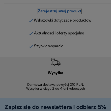
Zarejestruj swój produkt
Wskazówki dotyczące produktów
Aktualności i oferty specjalne
Szybkie wsparcie
Wysyłka
Bez
Darmowa dostawa powyżej 210 PLN.
Możesz bezp
Wysyłka w ciągu 2 do 4 dni roboczych
zakupiony w na
w ciągu 14
Zapisz się do newslettera i odbierz 5%