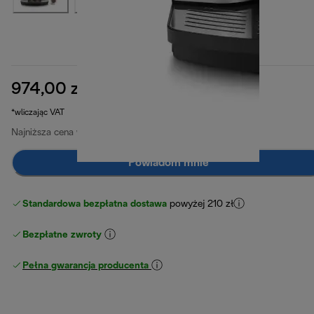
974,00 zł
cena oryginalna 1599,00 zł
1599,00 zł
(-39%)
*wliczając VAT
Najniższa cena w ciągu ostatnich 30 dni
974,00 zł
Powiadom mnie
Standardowa bezpłatna dostawa
powyżej 210 zł
Bezpłatne zwroty
Pełna gwarancja producenta