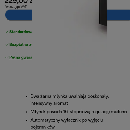
229,00 zł
*wliczając VAT
Powiadom mnie
Standardowa bezpłatna dostawa
powyżej 210 zł
Bezpłatne zwroty
Pełna gwarancja producenta
Dwa żarna młynka uwalniają doskonały,
intensywny aromat
Młynek posiada 16-stopniową regulację mielenia
Automatyczny wyłącznik po wyjęciu
pojemników