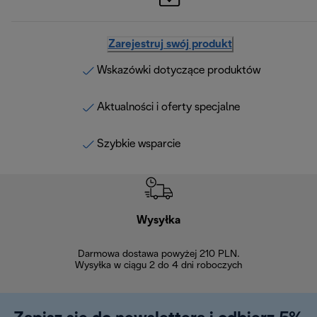
Zarejestruj swój produkt
Wskazówki dotyczące produktów
Aktualności i oferty specjalne
Szybkie wsparcie
Wysyłka
Bez
Darmowa dostawa powyżej 210 PLN.
Możesz bezp
Wysyłka w ciągu 2 do 4 dni roboczych
zakupiony w na
w ciągu 14