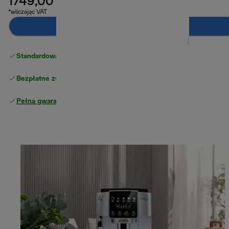
1749,00 zł
*wliczając VAT
Powiadom mnie
Standardowa bezpłatna dostawa
powyżej 210 zł
Bezpłatne zwroty
Pełna gwarancja producenta