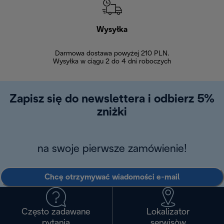
Wysyłka
Bez
Darmowa dostawa powyżej 210 PLN.
Możesz bezp
Wysyłka w ciągu 2 do 4 dni roboczych
zakupiony w na
w ciągu 14
Zapisz się do newslettera i odbierz 5%
zniżki
na swoje pierwsze zamówienie!
Chcę otrzymywać wiadomości e-mail
Często zadawane
Lokalizator
pytania
serwisòw