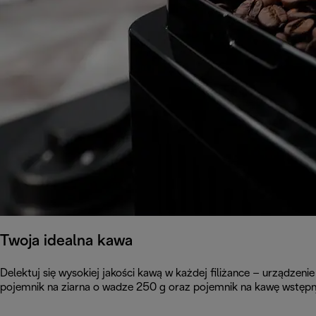
Twoja idealna kawa
Delektuj się wysokiej jakości kawą w każdej filiżance – urządzeni
pojemnik na ziarna o wadze 250 g oraz pojemnik na kawę wstępn