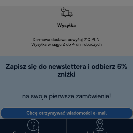
Wysyłka
Bez
Darmowa dostawa powyżej 210 PLN.
Możesz bezp
Wysyłka w ciągu 2 do 4 dni roboczych
zakupiony w na
w ciągu 14
Zapisz się do newslettera i odbierz 5%
zniżki
na swoje pierwsze zamówienie!
Chcę otrzymywać wiadomości e-mail