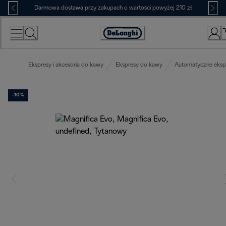
Skip
Darmowa dostawa przy zakupach o wartości powyżej 210 zł
to
Content
Deklaracja
dostępności
Ekspresy i akcesoria do kawy
Ekspresy do kawy
Automatyczne eksp
-10%