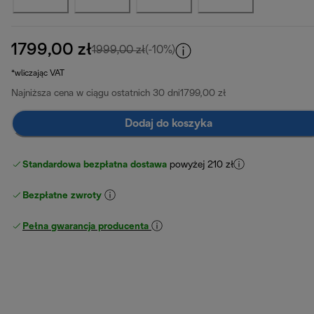
1799,00 zł
cena oryginalna 1999,00 zł
1999,00 zł
(-10%)
*wliczając VAT
Najniższa cena w ciągu ostatnich 30 dni
1799,00 zł
Dodaj do koszyka
Standardowa bezpłatna dostawa
powyżej 210 zł
Bezpłatne zwroty
Pełna gwarancja producenta