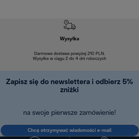
Wysyłka
Bez
Darmowa dostawa powyżej 210 PLN.
Możesz bezp
Wysyłka w ciągu 2 do 4 dni roboczych
zakupiony w na
w ciągu 14
Zapisz się do newslettera i odbierz 5%
zniżki
na swoje pierwsze zamówienie!
Chcę otrzymywać wiadomości e-mail