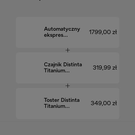
Automatyczny
1799,00 zł
ekspres
Magnifica Evo
ECAM290.81.TB
EX:1
Czajnik Distinta
319,99 zł
Titanium
KBIN2001.TB
Toster Distinta
349,00 zł
Titanium
CTIN2103.TB