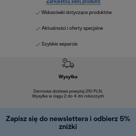
Zarejestruj swój produkt
Wskazówki dotyczące produktów
Aktualności i oferty specjalne
Szybkie wsparcie
Wysyłka
Bez
Darmowa dostawa powyżej 210 PLN.
Możesz bezp
Wysyłka w ciągu 2 do 4 dni roboczych
zakupiony w na
w ciągu 14
Zapisz się do newslettera i odbierz 5%
zniżki