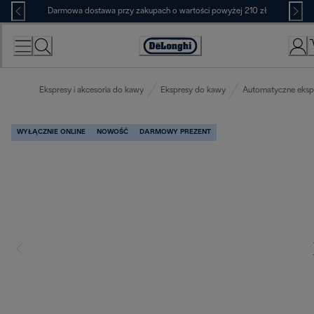
Skip
Darmowa dostawa przy zakupach o wartości powyżej 210 zł
to
Content
Deklaracja
dostępności
Ekspresy i akcesoria do kawy
Ekspresy do kawy
Automatyczne eksp
WYŁĄCZNIE ONLINE
NOWOŚĆ
DARMOWY PREZENT