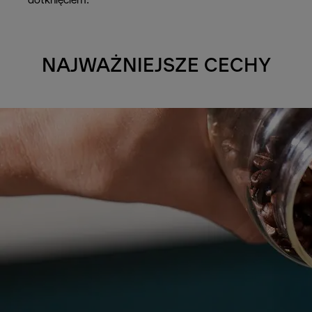
dotknięciem.
NAJWAŻNIEJSZE CECHY