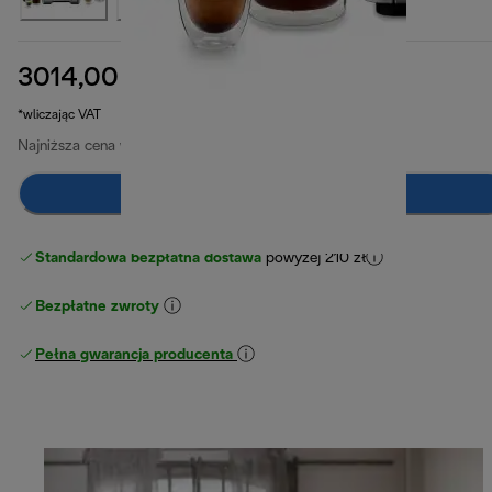
3014,00 zł
cena oryginalna 3349,00 zł
3349,00 zł
(-10%)
*wliczając VAT
Najniższa cena w ciągu ostatnich 30 dni
3199,00 zł
(-6%)
Dodaj do koszyka
Standardowa bezpłatna dostawa
powyżej 210 zł
Bezpłatne zwroty
Pełna gwarancja producenta