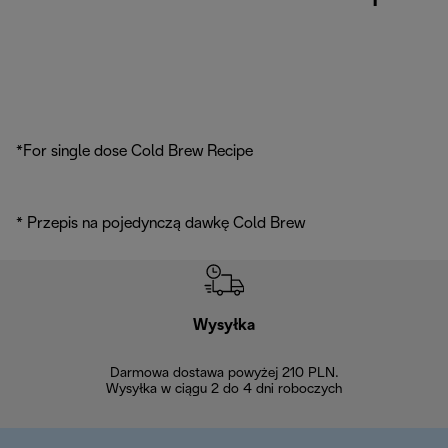
*For single dose Cold Brew Recipe
* Przepis na pojedynczą dawkę Cold Brew
Wysyłka
Bez
Darmowa dostawa powyżej 210 PLN.
Możesz bezp
Wysyłka w ciągu 2 do 4 dni roboczych
zakupiony w na
w ciągu 14