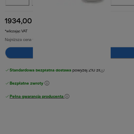
1934,00 zł
cena oryginalna 2149,00 zł
2149,00 zł
(-10%)
*wliczając VAT
Najniższa cena w ciągu ostatnich 30 dni
1934,00 zł
Dodaj do koszyka
Standardowa bezpłatna dostawa
powyżej 210 zł
Bezpłatne zwroty
Pełna gwarancja producenta