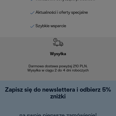
Aktualności i oferty specjalne
Szybkie wsparcie
Wysyłka
Bez
Darmowa dostawa powyżej 210 PLN.
Możesz bezp
Wysyłka w ciągu 2 do 4 dni roboczych
zakupiony w na
w ciągu 14
Zapisz się do newslettera i odbierz 5%
zniżki
na swoje pierwsze zamówienie!