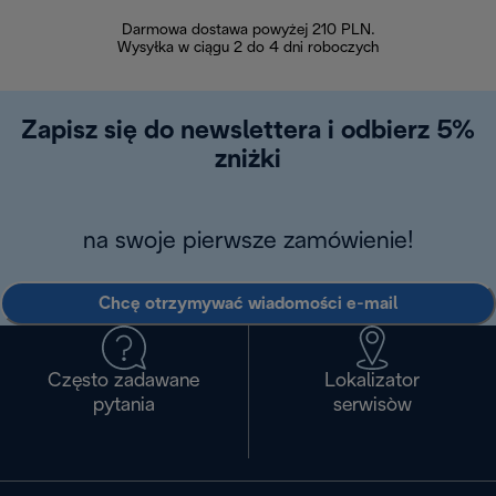
Darmowa dostawa powyżej 210 PLN.
Możesz bezp
Wysyłka w ciągu 2 do 4 dni roboczych
zakupiony w na
w ciągu 14
Zapisz się do newslettera i odbierz 5%
zniżki
na swoje pierwsze zamówienie!
Chcę otrzymywać wiadomości e-mail
Często zadawane
Lokalizator
pytania
serwisòw