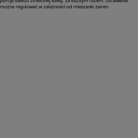
porcję świeżo zmielonej kawy, za każdym razem. Ustawienia
można regulować w zależności od mieszanki ziaren.