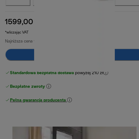
1599,00 zł
cena oryginalna 1999,00 zł
1999,00 zł
(-20%)
*wliczając VAT
Najniższa cena w ciągu ostatnich 30 dni
1699,00 zł
(-6%)
Dodaj do koszyka
Standardowa bezpłatna dostawa
powyżej 210 zł
Bezpłatne zwroty
Pełna gwarancja producenta