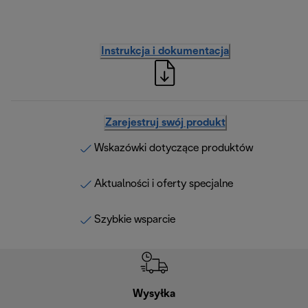
Instrukcja i dokumentacja
Zarejestruj swój produkt
Wskazówki dotyczące produktów
Aktualności i oferty specjalne
Szybkie wsparcie
Wysyłka
Bez