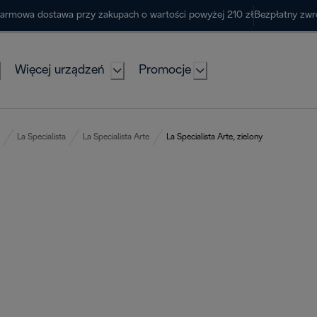
armowa dostawa przy zakupach o wartości powyżej 210 zł
Bezpłatny zwr
Więcej urządzeń
Promocje
La Specialista
La Specialista Arte
La Specialista Arte, zielony