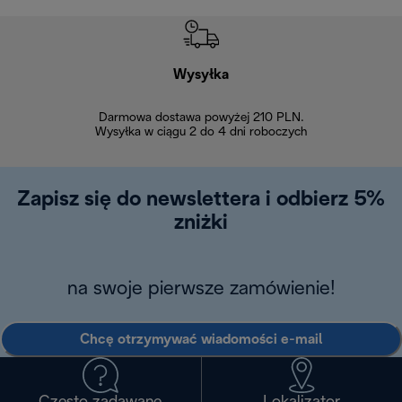
Wysyłka
Bez
Darmowa dostawa powyżej 210 PLN.
Możesz bezp
Wysyłka w ciągu 2 do 4 dni roboczych
zakupiony w na
w ciągu 14
Zapisz się do newslettera i odbierz 5%
zniżki
na swoje pierwsze zamówienie!
Chcę otrzymywać wiadomości e-mail