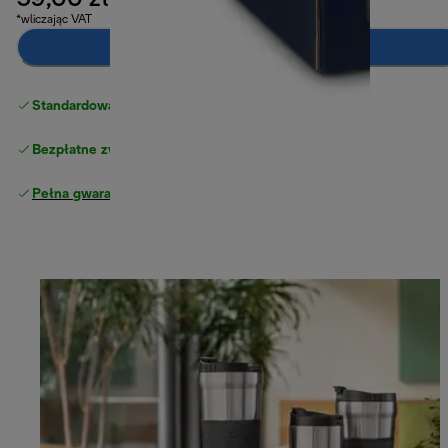
59,00 zł
*wliczając VAT
Dodaj do koszyka
Standardowa bezpłatna dostawa
powyżej 210 zł
Bezpłatne zwroty
Pełna gwarancja producenta