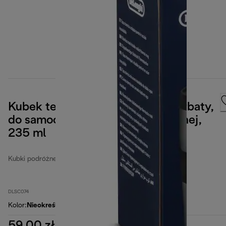
Kubek termiczny do kawy lub herbaty,
do samochodu, ze stali nierdzewnej,
235 ml
Kubki podróżne
DLSC074
Kolor
:
Nieokreślone