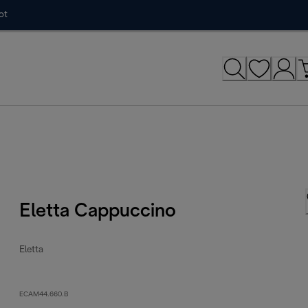
ot
Eletta Cappuccino
Eletta
ECAM44.660.B