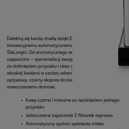
Delektuj się każdą chwilą dzięki Eletta Cappuccino,
innowacyjnemu automatycznemu ekspresowi do kawy
'DeLonghi. Od aromatycznego espresso po kremowe
cappuccino – spersonalizuj swoją idealną filiżankę
za dotknięciem przycisku i ciesz się atmosferą prawdziwej
włoskiej kawiarni w zaciszu własnego domu. Ten
opływowy, czarny ekspres do kawy doda stylu każdemu
nowoczesnemu domowi.
Kawy czarne i mleczne za naciśnięciem jednego
przycisku
Jednoczesne zaparzanie 2 filiżanek espresso
Automatyczny system spieniania mleka