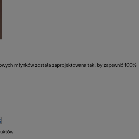
alowych młynków została zaprojektowana tak, by zapewnić 100%
t
duktów