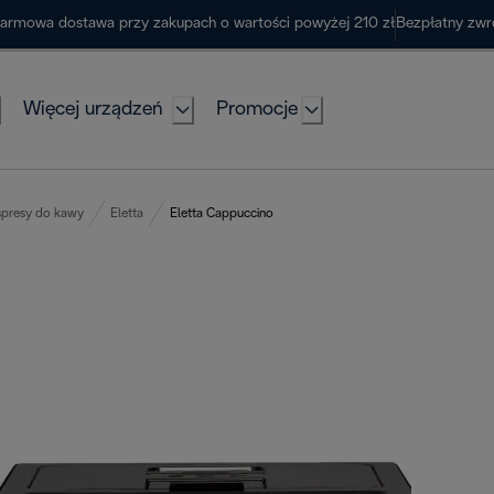
armowa dostawa przy zakupach o wartości powyżej 210 zł
Bezpłatny zwr
Więcej urządzeń
Promocje
presy do kawy
Eletta
Eletta Cappuccino