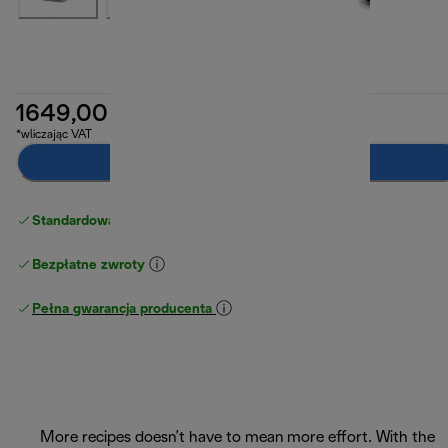
1649,00 zł
*wliczając VAT
Powiadom mnie
Standardowa bezpłatna dostawa
powyżej 210 zł
Bezpłatne zwroty
Pełna gwarancja producenta
More recipes doesn’t have to mean more effort. With the