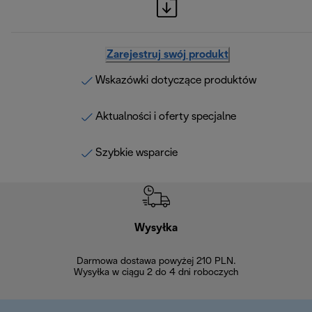
Zarejestruj swój produkt
Wskazówki dotyczące produktów
Aktualności i oferty specjalne
Szybkie wsparcie
Wysyłka
Bez
Darmowa dostawa powyżej 210 PLN.
Możesz bezp
Wysyłka w ciągu 2 do 4 dni roboczych
zakupiony w na
w ciągu 14