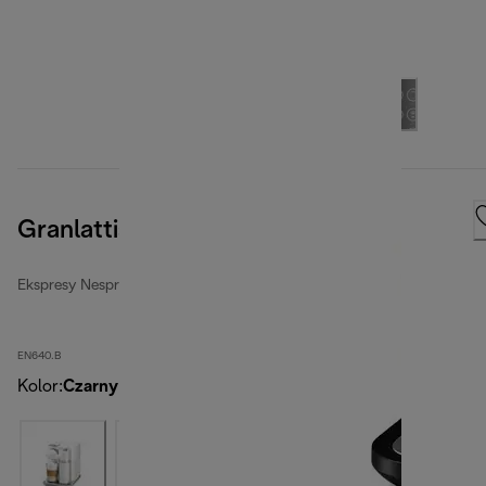
Granlattissima, Black
Ekspresy Nespresso
EN640.B
Kolor
:
Czarny Premium