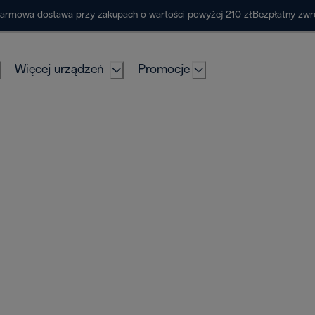
armowa dostawa przy zakupach o wartości powyżej 210 zł
Bezpłatny zwr
Więcej urządzeń
Promocje