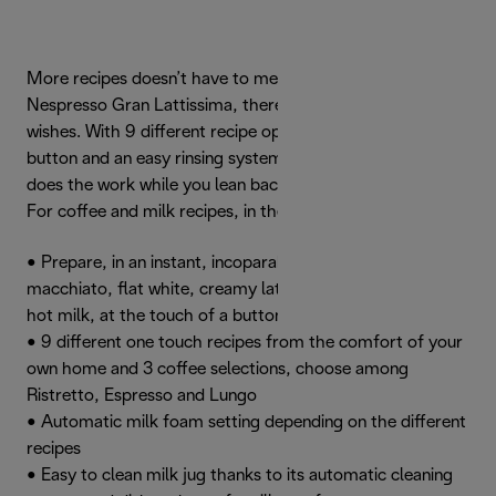
More recipes doesn’t have to mean more effort. With the
Nespresso Gran Lattissima, there’s a way for all your latte
wishes. With 9 different recipe options at the touch of a
button and an easy rinsing system, the Gran Lattissima
does the work while you lean back.
For coffee and milk recipes, in the blink of a cup.
• Prepare, in an instant, incoparable cappuccino, latte
macchiato, flat white, creamy latte or hot milk froth or
hot milk, at the touch of a button
• 9 different one touch recipes from the comfort of your
own home and 3 coffee selections, choose among
Ristretto, Espresso and Lungo
• Automatic milk foam setting depending on the different
recipes
• Easy to clean milk jug thanks to its automatic cleaning