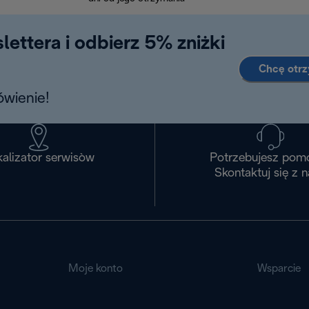
lettera i odbierz 5% zniżki
Chcę otr
wienie!
alizator serwisòw
Potrzebujesz pom
Skontaktuj się z 
Moje konto
Wsparcie