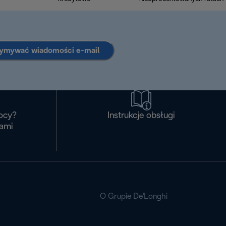
zymywać wiadomości e-mail
ocy?
Instrukcje obsługi
nami
O Grupie De'Longhi