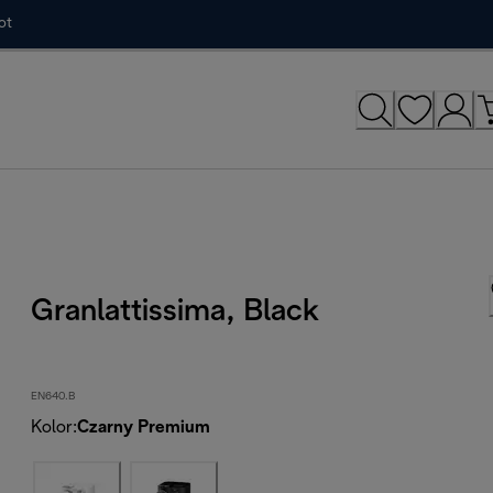
ot
Granlattissima, Black
EN640.B
Kolor
:
Czarny Premium