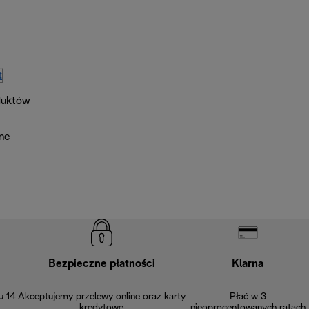
t
duktów
lne
Bezpieczne płatności
Klarna
u 14
Akceptujemy przelewy online oraz karty
Płać w 3
kredytowe
nieoprocentowanych ratach