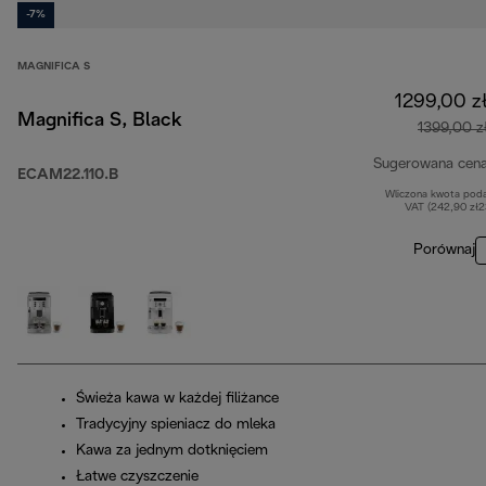
-7%
MAGNIFICA S
1299,00 z
Magnifica S, Black
1399,00 z
Sugerowana cen
ECAM22.110.B
Wliczona kwota pod
VAT (242,90 zł
Porównaj
Świeża kawa w każdej filiżance
Tradycyjny spieniacz do mleka
Kawa za jednym dotknięciem
Łatwe czyszczenie