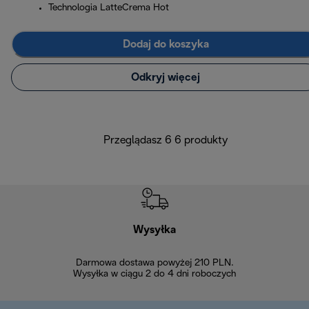
Technologia LatteCrema Hot
Dodaj do koszyka
Odkryj więcej
Przeglądasz 6 6 produkty
Wysyłka
Bez
Darmowa dostawa powyżej 210 PLN.
Możesz bezp
Wysyłka w ciągu 2 do 4 dni roboczych
zakupiony w na
w ciągu 14