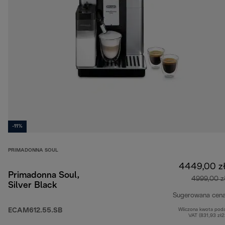
-11%
PRIMADONNA SOUL
4449,00 z
Primadonna Soul,
4999,00 z
Silver Black
Sugerowana cen
ECAM612.55.SB
Wliczona kwota pod
VAT (831,93 zł