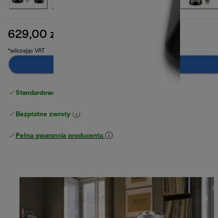
629,00 zł
cena oryginalna 699,00 zł
699,00 zł
(-10%)
*wliczając VAT
Dodaj do koszyka
Standardowa bezpłatna dostawa
powyżej 210 zł
Bezpłatne zwroty
Pełna gwarancja producenta