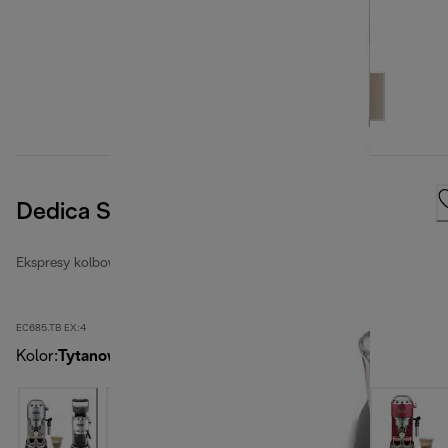
Dedica Style
Ekspresy kolbowe Dedica
EC685.TB EX:4
Kolor
:
Tytanowo-czarny