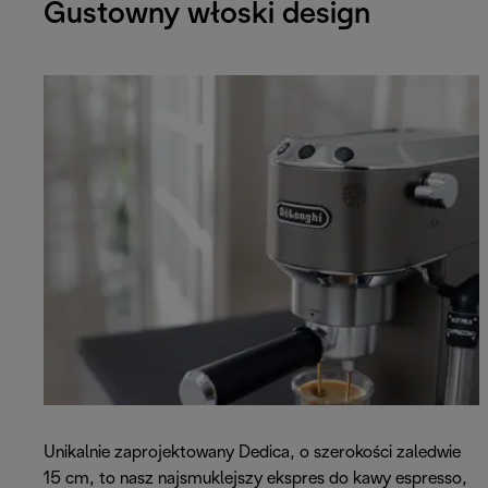
Gustowny włoski design
Unikalnie zaprojektowany Dedica, o szerokości zaledwie
15 cm, to nasz najsmuklejszy ekspres do kawy espresso,