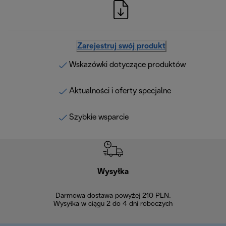
Zarejestruj swój produkt
Wskazówki dotyczące produktów
Aktualności i oferty specjalne
Szybkie wsparcie
Wysyłka
Bez
Darmowa dostawa powyżej 210 PLN.
Możesz bezp
Wysyłka w ciągu 2 do 4 dni roboczych
zakupiony w na
w ciągu 14