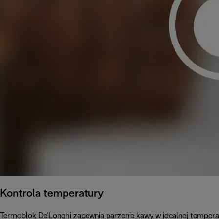
Kontrola temperatury
Termoblok De'Longhi zapewnia parzenie kawy w idealnej temperat