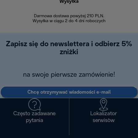
Wysyłka
Bez
Darmowa dostawa powyżej 210 PLN.
Możesz bezp
Wysyłka w ciągu 2 do 4 dni roboczych
zakupiony w na
w ciągu 14
Zapisz się do newslettera i odbierz 5%
zniżki
na swoje pierwsze zamówienie!
Chcę otrzymywać wiadomości e-mail
Często zadawane
Lokalizator
pytania
serwisòw