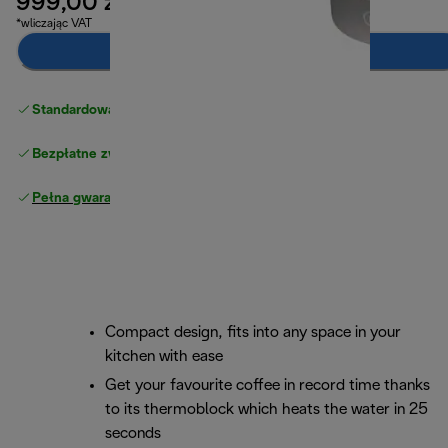
999,00 zł
*wliczając VAT
Powiadom mnie
Standardowa bezpłatna dostawa
powyżej 210 zł
Bezpłatne zwroty
Pełna gwarancja producenta
Compact design, fits into any space in your
kitchen with ease
Get your favourite coffee in record time thanks
to its thermoblock which heats the water in 25
seconds