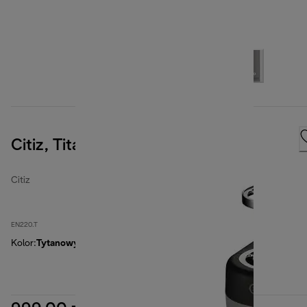
Citiz, Titanium
Citiz
EN220.T
Kolor
:
Tytanowy