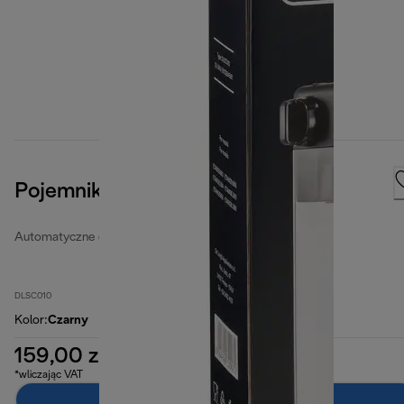
Pojemnik na mleko
Automatyczne dzbanki do mleka
DLSC010
Kolor
:
Czarny
159,00 zł
*wliczając VAT
Dodaj do koszyka