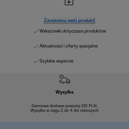
Zarejestruj swój produkt
Wskazówki dotyczące produktów
Aktualności i oferty specjalne
Szybkie wsparcie
Wysyłka
Bez
Darmowa dostawa powyżej 210 PLN.
Możesz bezp
Wysyłka w ciągu 2 do 4 dni roboczych
zakupiony w na
w ciągu 14