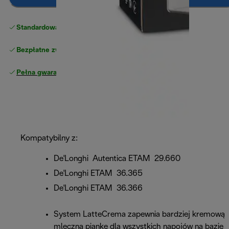
Standardowa bezpłatna dostawa
powyżej 210 zł
Bezpłatne zwroty
Pełna gwarancja producenta
Kompatybilny z:
De'Longhi Autentica ETAM 29.660
De'Longhi ETAM 36.365
De'Longhi ETAM 36.366
System LatteCrema zapewnia bardziej kremową
mleczną piankę dla wszystkich napojów na bazie