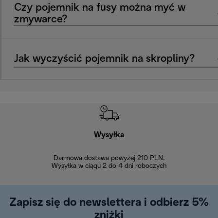
Czy pojemnik na fusy można myć w
zmywarce?
Jak wyczyścić pojemnik na skropliny?
Wysyłka
Bez
Darmowa dostawa powyżej 210 PLN.
Możesz bezp
Wysyłka w ciągu 2 do 4 dni roboczych
zakupiony w na
w ciągu 14
Zapisz się do newslettera i odbierz 5%
zniżki