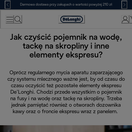
Skip
Darmowa dostawa przy zakupach o wartości powyżej 210 zł
to
Content
Deklaracja
dostępności
Jak czyścić pojemnik na wodę,
tackę na skropliny i inne
elementy ekspresu?
Oprócz regularnego mycia aparatu zaparzającego
czy systemu mlecznego ważne jest, by od czasu do
czasu oczyścić też pozostałe elementy ekspresu
De’Longhi. Chodzi przede wszystkim o pojemnik
na fusy i na wodę oraz tackę na skropliny. Trzeba
jednak pamiętać również o otworach dozownika
kawy oraz o froncie ekspresu wraz z panelem.