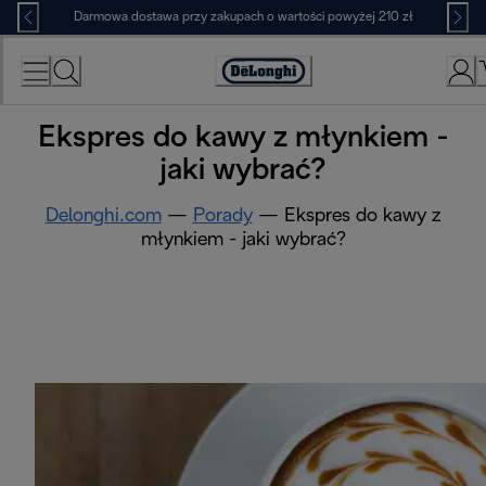
Skip
Darmowa dostawa przy zakupach o wartości powyżej 210 zł
to
Content
Deklaracja
dostępności
Ekspres do kawy z młynkiem -
jaki wybrać?
Delonghi.com
—
Porady
—
Ekspres do kawy z
młynkiem - jaki wybrać?