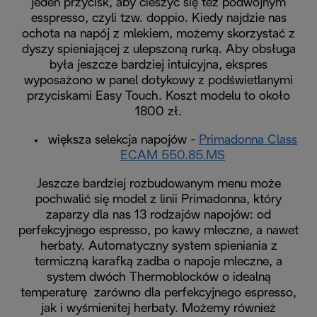
jeden przycisk, aby cieszyć się też podwójnym
esspresso, czyli tzw. doppio. Kiedy najdzie nas
ochota na napój z mlekiem, możemy skorzystać z
dyszy spieniającej z ulepszoną rurką. Aby obsługa
była jeszcze bardziej intuicyjna, ekspres
wyposażono w panel dotykowy z podświetlanymi
przyciskami Easy Touch. Koszt modelu to około
1800 zł.
większa selekcja napojów -
Primadonna Class
ECAM 550.85.MS
Jeszcze bardziej rozbudowanym menu może
pochwalić się model z linii Primadonna, który
zaparzy dla nas 13 rodzajów napojów: od
perfekcyjnego espresso, po kawy mleczne, a nawet
herbaty. Automatyczny system spieniania z
termiczną karafką zadba o napoje mleczne, a
system dwóch Thermoblocków o idealną
temperaturę zarówno dla perfekcyjnego espresso,
jak i wyśmienitej herbaty. Możemy również