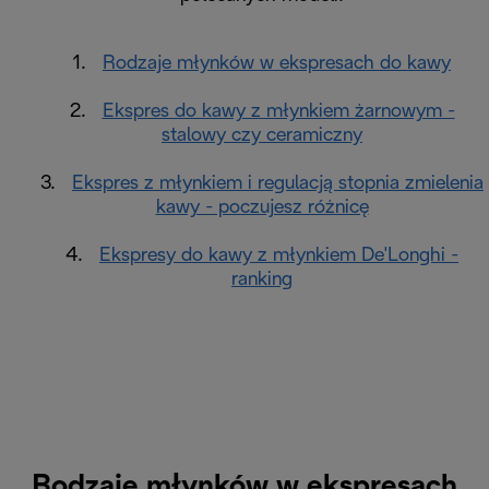
1.
Rodzaje młynków w ekspresach do kawy
2.
Ekspres do kawy z młynkiem żarnowym -
stalowy czy ceramiczny
3.
Ekspres z młynkiem i regulacją stopnia zmielenia
kawy - poczujesz różnicę
4.
Ekspresy do kawy z młynkiem De'Longhi -
ranking
Rodzaje młynków w ekspresach