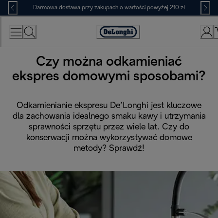
Skip
Darmowa dostawa przy zakupach o wartości powyżej 210 zł
to
Content
Deklaracja
dostępności
Czy można odkamieniać
ekspres domowymi sposobami?
Odkamienianie ekspresu De’Longhi jest kluczowe
dla zachowania idealnego smaku kawy i utrzymania
sprawności sprzętu przez wiele lat. Czy do
konserwacji można wykorzystywać domowe
metody? Sprawdź!