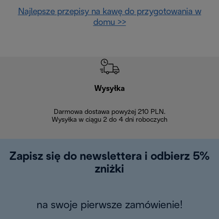
Najlepsze przepisy na kawę do przygotowania w
domu >>
Wysyłka
Bez
Darmowa dostawa powyżej 210 PLN.
Możesz bezp
Wysyłka w ciągu 2 do 4 dni roboczych
zakupiony w na
w ciągu 14
Zapisz się do newslettera i odbierz 5%
zniżki
na swoje pierwsze zamówienie!